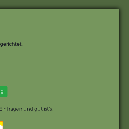
erichtet.
ng
intragen und gut ist's.