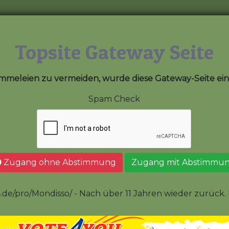
Topsite Gateway Seite
meleien zu vermeiden, wurde diese Gateway-Seite eing
Spam Check
Zugang ohne Abstimmung
Zugang mit Abstimmu
.de/pro/Mondisso/ - Nach über 11 Jahren wieder zurück. E