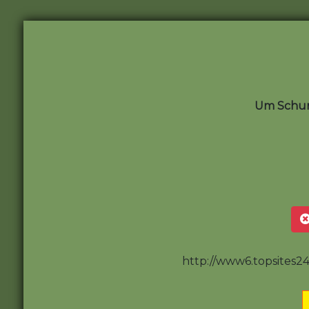
Um Schum
http://www6.topsites24