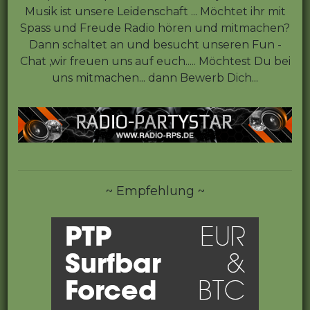
Musik ist unsere Leidenschaft ... Möchtet ihr mit
Spass und Freude Radio hören und mitmachen?
Dann schaltet an und besucht unseren Fun -
Chat ,wir freuen uns auf euch..... Möchtest Du bei
uns mitmachen... dann Bewerb Dich...
~ Empfehlung ~