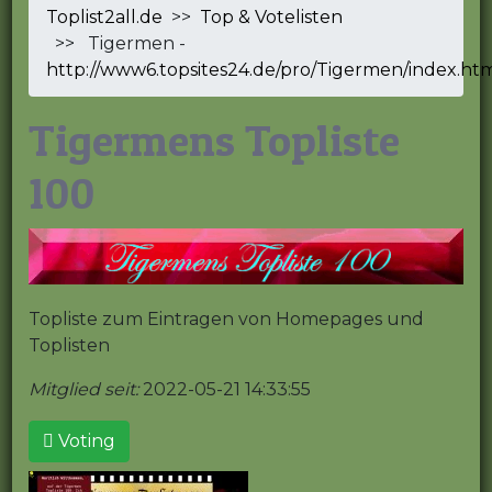
Toplist2all.de
>>
Top & Votelisten
>> Tigermen -
http://www6.topsites24.de/pro/Tigermen/index.ht
Tigermens Topliste
100
Topliste zum Eintragen von Homepages und
Toplisten
Mitglied seit:
2022-05-21 14:33:55
Voting