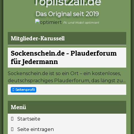
Toplist2all.de
Das Original seit 2019
Pc und Mobil optimiert
Mitglieder-Karussell
Sockenschein.de - Plauderforum
für Jedermann
Sockenschein.de ist so ein Ort – ein kostenloses,
deutschsprachiges Plauderforum, das längst zu...
Seitenprofil
Menü
Startseite
Seite eintragen