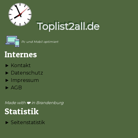
Toplist2all.de
Pc und Mobil optimiert
Internes
► Kontakt
► Datenschutz
► Impressum
► AGB
Made with ❤️ in Brandenburg
Statistik
► Seitenstatistik