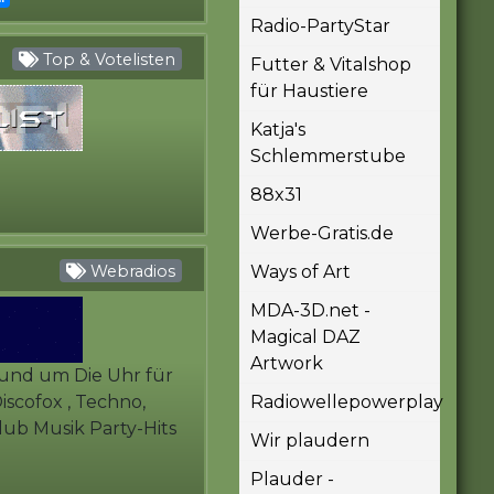
Radio-PartyStar
Top & Votelisten
Futter & Vitalshop
für Haustiere
Katja's
Schlemmerstube
88x31
Werbe-Gratis.de
Webradios
Ways of Art
MDA-3D.net -
Magical DAZ
Artwork
 Rund um Die Uhr für
iscofox , Techno,
Radiowellepowerplay
lub Musik Party-Hits
Wir plaudern
Plauder -