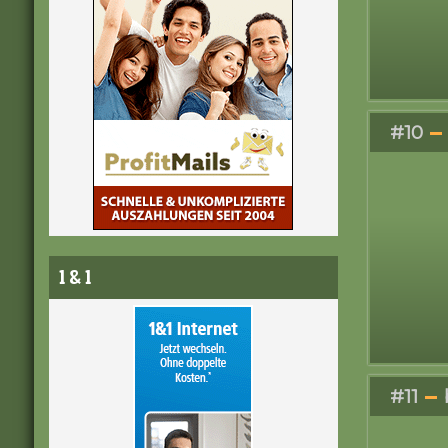
#10
1 & 1
#11