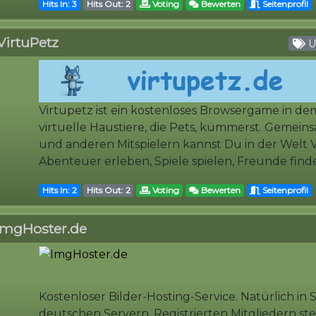
Hits In: 3
Hits Out: 2
Voting
Bewerten
Seitenprofil
VirtuPetz
Un
Virtupetz ist ein kostenloses Browsergame in d
virtuelle Haustiere, die Pets, kümmerst. Gemein
und anderen Mitspielern kannst Du in der Welt 
Abenteuer erleben, Spiele spielen, Freunde finden
Hits In: 2
Hits Out: 2
Voting
Bewerten
Seitenprofil
ImgHoster.de
Kostenloser Bilder-Hosting-Service. Natürlich in
deutschen Servern. Registrierten Mitgliedern st