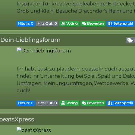
Inspiration für kreative Spieleabende! Entdecke 
Groß und Klein! Besuche Dracondor's Heim und fi
Hits In: 0
Hits Out: 0
Voting
Bewerten
Seitenprofil
Dein-Lieblingsforum
Ihr habt Lust zu plaudern, quasseln euch auszu
findet ihr Unterhaltung bei Spiel, Spaß und Disk
Umfragen, Meinungsumfragen, Wettbewerbe. Wi
euch!
Hits In: 0
Hits Out: 0
Voting
Bewerten
Seitenprofil
beatsXpress