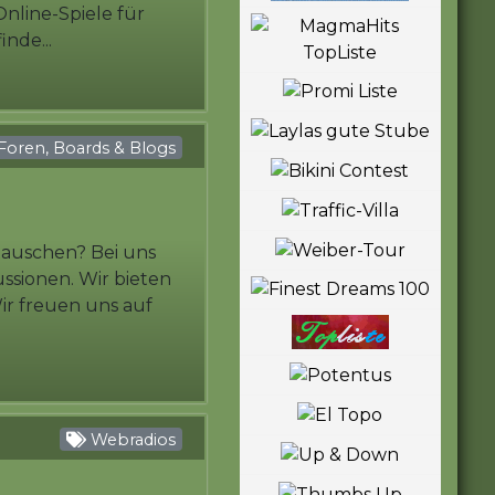
Online-Spiele für
nde...
Foren, Boards & Blogs
tauschen? Bei uns
ussionen. Wir bieten
r freuen uns auf
Webradios