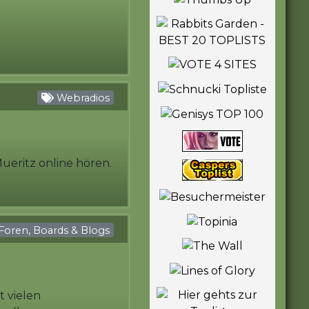
Webradios
Mueritz online hören.
Foren, Boards & Blogs
 vielen