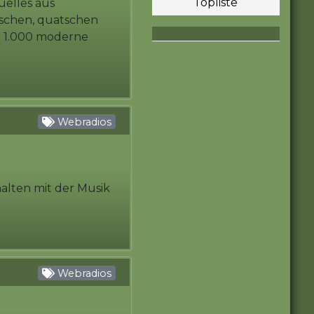
elles aus
uschen, quatschen
er 1.000 moderne
Webradios
alten mit der Musik
Webradios