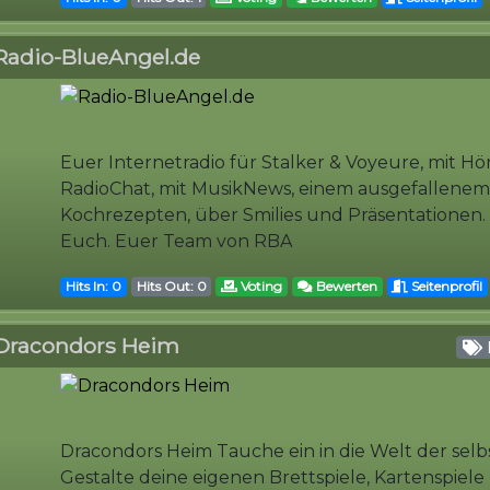
Radio-BlueAngel.de
Euer Internetradio für Stalker & Voyeure, mit Hö
RadioChat, mit MusikNews, einem ausgefallene
Kochrezepten, über Smilies und Präsentationen.
Euch. Euer Team von RBA
Hits In: 0
Hits Out: 0
Voting
Bewerten
Seitenprofil
Dracondors Heim
Dracondors Heim Tauche ein in die Welt der sel
Gestalte deine eigenen Brettspiele, Kartenspiel