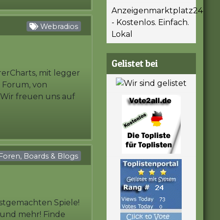
Anzeigenmarktplatz24
- Kostenlos. Einfach.
Webradios
Lokal
Gelistet bei
rerCharts, mit legger
m Forum, von
 Wir freuen uns auf
Foren, Boards & Blogs
bstgemachten Spiele!
e und mehr! Finde