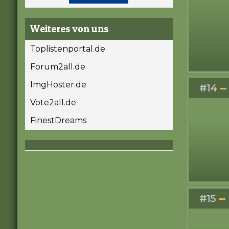
Weiteres von uns
Toplistenportal.de
Forum2all.de
ImgHoster.de
#14
Vote2all.de
FinestDreams
#15