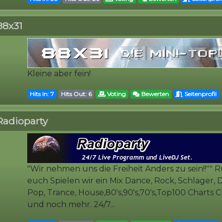
88x31
Kleine aber fein!
Hits In: 7
Hits Out: 6
Voting
Bewerten
Seitenprofil
Radioparty
"Wir nehmen uns die Freiheit Anders zu sein!!""
euch Spielen wir ein Mix Dance, Rock, Schlager, D
Pop, Trance, House,80's,90's,70's,Top100 Charts C
und noch mehr. 24/7...