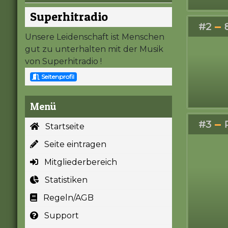
Superhitradio
#2
Unsere Leidenschaft ist Menschen
gut zu unterhalten mit der Musik
von Superhitradio !
Seitenprofil
Menü
#3
Startseite
Seite eintragen
Mitgliederbereich
Statistiken
Regeln/AGB
Support