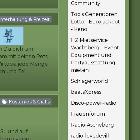
Community
Tobis Generatoren
terhaltung & Freizeit
Lotto - Eurojackpot
- Keno
HZ Mietservice
Wachtberg - Event
em Du dich um
Equipment und
sam mit deinen Pets
Partyausstattung
Virtopia jede Menge
mieten!
 und Teil...
Schlagerworld
beatsXpress
Kostenlos & Gratis
Disco-power-radio
Frauenforum
Radio-Ascheberg
 SSL und auf
radio-lovedevill
ehen diverse