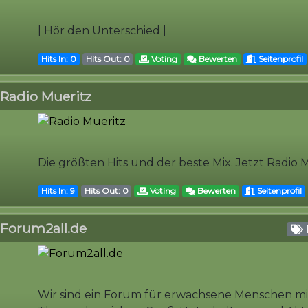
| Hör den Unterschied |
Hits In: 0
Hits Out: 0
Voting
Bewerten
Seitenprofil
Radio Mueritz
Die größten Hits und der beste Mix. Jetzt Radio 
Hits In: 9
Hits Out: 0
Voting
Bewerten
Seitenprofil
Forum2all.de
Wir sind ein Forum für erwachsene Menschen mit