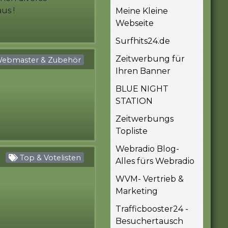
us !
Meine Kleine
Webseite
Surfhits24.de
Zeitwerbung für
ebmaster & Zubehör
Ihren Banner
BLUE NIGHT
STATION
Zeitwerbungs
Topliste
Webradio Blog-
Top & Votelisten
Alles fürs Webradio
WVM- Vertrieb &
Marketing
Trafficbooster24 -
Besuchertausch