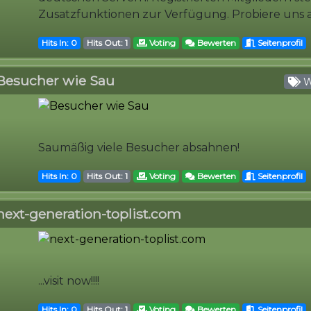
Zusatzfunktionen zur Verfügung. Probiere uns a
Hits In: 0
Hits Out: 1
Voting
Bewerten
Seitenprofil
Besucher wie Sau
W
Saumäßig viele Besucher absahnen!
Hits In: 0
Hits Out: 1
Voting
Bewerten
Seitenprofil
next-generation-toplist.com
...visit now!!!!
Hits In: 0
Hits Out: 1
Voting
Bewerten
Seitenprofil