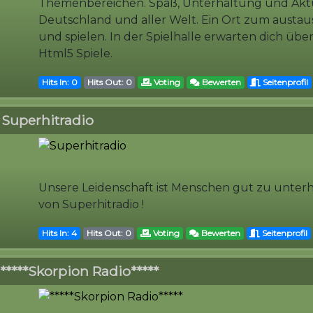
Themenbereichen. Spaß, Unterhaltung und Aktu
Deutschland und aller Welt. Ein Ort zum austa
und spielen. In der Spielhalle erwarten dich üb
Html5 Spiele.
Hits In: 0
Hits Out: 0
Voting
Bewerten
Seitenprofil
Superhitradio
Unsere Leidenschaft ist Menschen gut zu unterh
von Superhitradio !
Hits In: 4
Hits Out: 0
Voting
Bewerten
Seitenprofil
*****Skorpion Radio*****