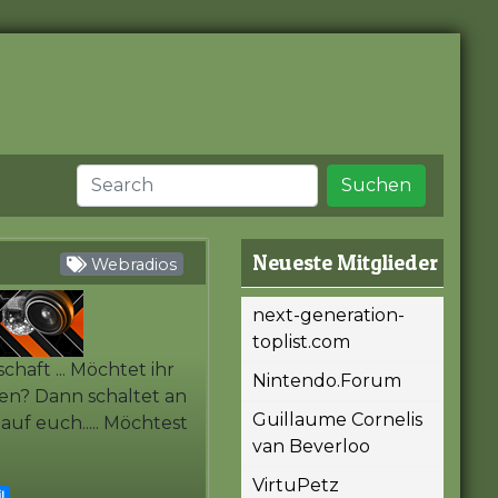
Suchen
Neueste Mitglieder
Webradios
next-generation-
toplist.com
chaft ... Möchtet ihr
Nintendo.Forum
en? Dann schaltet an
Guillaume Cornelis
uf euch..... Möchtest
van Beverloo
VirtuPetz
l