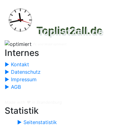
Toplist2all.de
Pc und Mobil optimiert
Internes
► Kontakt
► Datenschutz
► Impressum
► AGB
Made with ❤️ in Brandenburg
Statistik
► Seitenstatistik