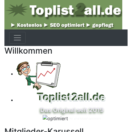
Willkommen
Toplist2all.de
Das Original seit 2019
Pc und Mobil optimiert
Mitglieder-Karussell