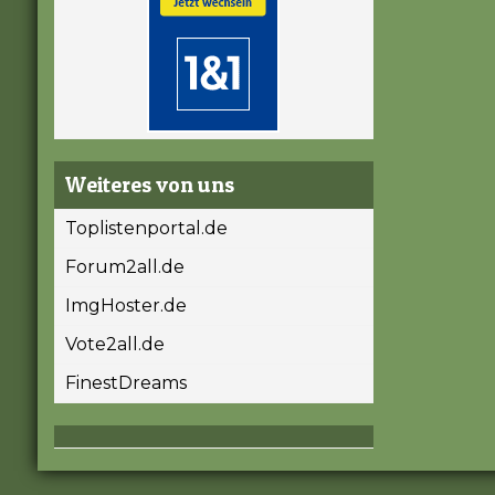
Weiteres von uns
Toplistenportal.de
Forum2all.de
ImgHoster.de
Vote2all.de
FinestDreams