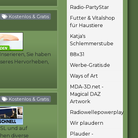
Radio-PartyStar
Kostenlos & Gratis
Futter & Vitalshop
für Haustiere
Katja's
Schlemmerstube
nserieren, Sie haben
88x31
sseres Hervorheben,
Werbe-Gratis.de
Ways of Art
MDA-3D.net -
Magical DAZ
Kostenlos & Gratis
Artwork
Radiowellepowerplay
Wir plaudern
 SSL und auf
Plauder -
ehen diverse