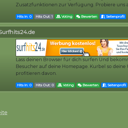
Zusatzfunktionen zur Verfügung. Probiere uns a
Hits In: 0
Hits Out: 1
Voting
Bewerten
Seitenprofil
Surfhits24.de
Lass deinen Browser für dich surfen Und beko
Besucher auf deine Homepage. Kurbel so deine 
profitieren davon.
Hits In: 0
Hits Out: 0
Voting
Bewerten
Seitenprofil
ite