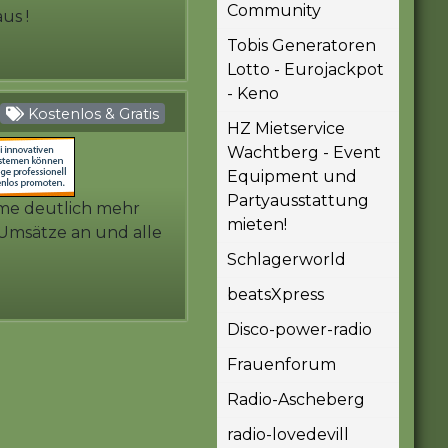
Community
us !
Tobis Generatoren
Lotto - Eurojackpot
- Keno
Kostenlos & Gratis
HZ Mietservice
Wachtberg - Event
Equipment und
Partyausstattung
mme deutlich mehr
mieten!
Umsätze an und alle
Schlagerworld
beatsXpress
Disco-power-radio
Frauenforum
Radio-Ascheberg
radio-lovedevill