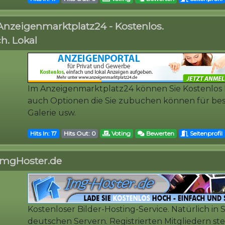
Anzeigenmarktplatz24 - Kostenlos.
h. Lokal
Im Anzeigenmarktplatz24 können Sie Kostenlos I
auch Optionen die Sie zubuchen können für be
Galerie usw.
Hits In: 17
Hits Out: 0
Voting
Bewerten
Seitenprofil
ImgHoster.de
Kostenloser Bilder-Hosting-Service. Natürlich in
deutschen Servern. Registrierten Mitgliedern st