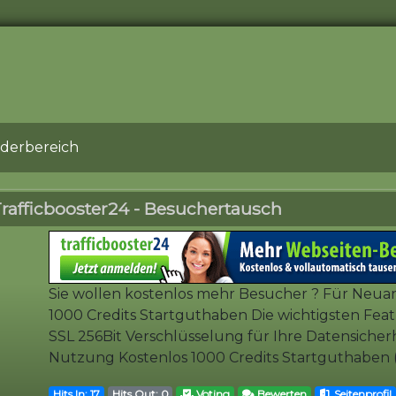
ederbereich
rafficbooster24 - Besuchertausch
Sie wollen kostenlos mehr Besucher ? Für Neua
1000 Credits Startguthaben Die wichtigsten Feat
SSL 256Bit Verschlüsselung für Ihre Datensich
Nutzung Kostenlos 1000 Credits Startguthaben (G
Hits In: 17
Hits Out: 0
Voting
Bewerten
Seitenprofil