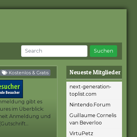
Suchen
Neueste Mitglieder
Kostenlos & Gratis
next-generation-
toplist.com
nmeldung gibt es
Nintendo.Forum
ures im Überblick:
Guillaume Cornelis
erheit Anmeldung und
van Beverloo
utschrift...
VirtuPetz