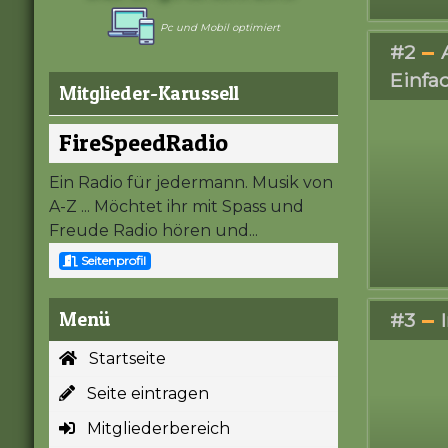
Pc und Mobil optimiert
#2
Einfac
Mitglieder-Karussell
FireSpeedRadio
Ein Radio für jedermann. Musik von
A-Z ... Möchtet ihr mit Spass und
Freude Radio hören und...
Seitenprofil
Menü
#3
Startseite
Seite eintragen
Mitgliederbereich