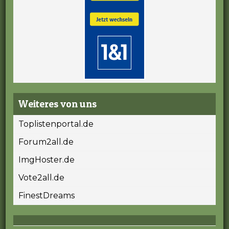
Weiteres von uns
Toplistenportal.de
Forum2all.de
ImgHoster.de
Vote2all.de
FinestDreams