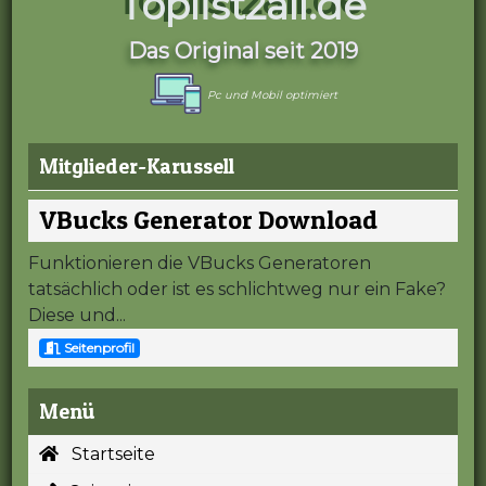
Toplist2all.de
Das Original seit 2019
Pc und Mobil optimiert
Mitglieder-Karussell
VBucks Generator Download
Funktionieren die VBucks Generatoren
tatsächlich oder ist es schlichtweg nur ein Fake?
Diese und...
Seitenprofil
Menü
Startseite