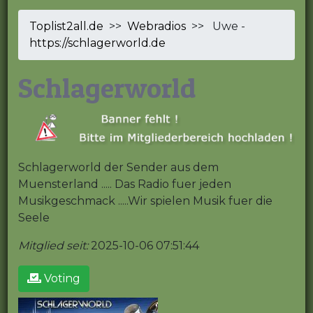
Toplist2all.de
>>
Webradios
>> Uwe -
https://schlagerworld.de
Schlagerworld
Schlagerworld der Sender aus dem
Muensterland ..... Das Radio fuer jeden
Musikgeschmack .....Wir spielen Musik fuer die
Seele
Mitglied seit:
2025-10-06 07:51:44
Voting