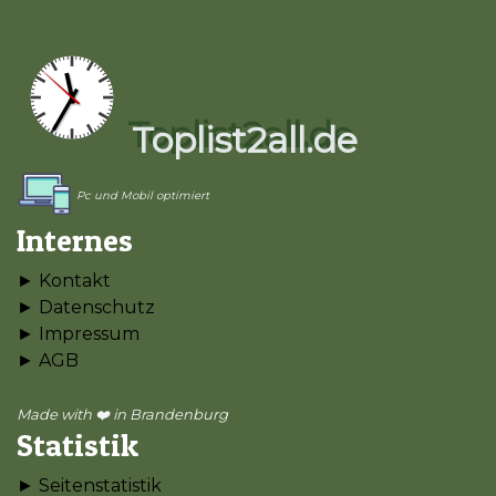
Toplist2all.de
Pc und Mobil optimiert
Internes
► Kontakt
► Datenschutz
► Impressum
► AGB
Made with ❤️ in Brandenburg
Statistik
► Seitenstatistik