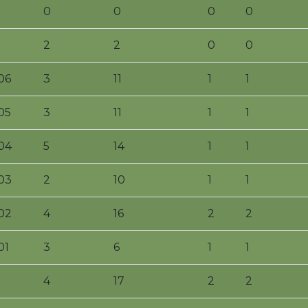
0
0
0
0
2
2
0
0
06
3
11
1
1
05
3
11
1
1
04
5
14
1
1
03
2
10
1
1
02
4
16
2
2
01
3
6
1
1
4
17
2
2