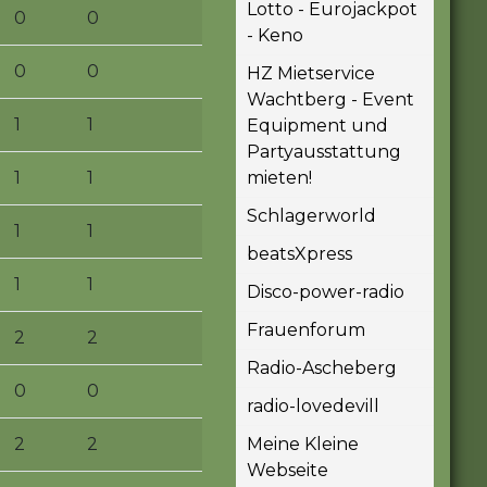
Lotto - Eurojackpot
0
0
- Keno
0
0
HZ Mietservice
Wachtberg - Event
1
1
Equipment und
Partyausstattung
1
1
mieten!
Schlagerworld
1
1
beatsXpress
1
1
Disco-power-radio
Frauenforum
2
2
Radio-Ascheberg
0
0
radio-lovedevill
2
2
Meine Kleine
Webseite