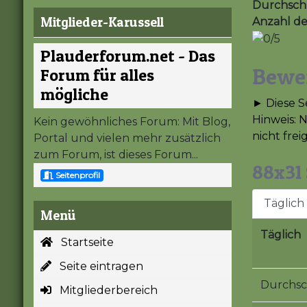
Durchschn
Mitglieder-Karussell
Anzahl d
Plauderforum.net - Das
Bewe
Forum für alles
mögliche
► Diese S
Hinweis: 
Kein gewöhnliches Forum: Mit Blog,
nicht frei
Portal und vielen mehr zusätzlich
zum Forum, ist dieses Forum...
88x31 
Seitenprofil
Täglich
Menü
Täglich
Startseite
Seite eintragen
Durchsc
Mitgliederbereich