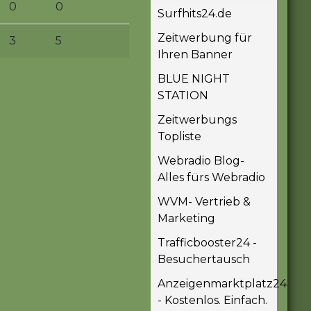
0
0
Surfhits24.de
Zeitwerbung für
3
5
Ihren Banner
BLUE NIGHT
STATION
Zeitwerbungs
Topliste
Webradio Blog-
Alles fürs Webradio
WVM- Vertrieb &
Marketing
Trafficbooster24 -
Besuchertausch
Anzeigenmarktplatz24
- Kostenlos. Einfach.