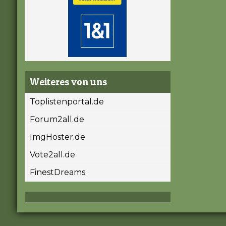
Weiteres von uns
Toplistenportal.de
Forum2all.de
ImgHoster.de
Vote2all.de
FinestDreams