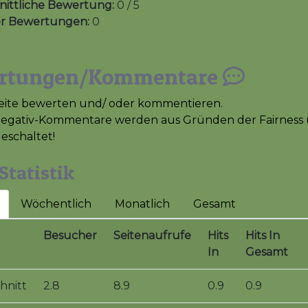
ittliche Bewertung:
0 / 5
er Bewertungen:
0
rtungen/Kommentare
eite bewerten und/ oder kommentieren.
Negativ-Kommentare werden aus Gründen der Fairness 
geschaltet!
Statistik
Wöchentlich
Monatlich
Gesamt
Besucher
Seitenaufrufe
Hits
Hits In
In
Gesamt
hnitt
2.8
8.9
0.9
0.9