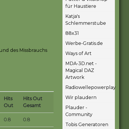
für Haustiere
Katja's
Schlemmerstube
88x31
Werbe-Gratis.de
und des Missbrauchs
Ways of Art
MDA-3D.net -
Magical DAZ
Artwork
Radiowellepowerplay
Wir plaudern
Hits
Hits Out
Out
Gesamt
Plauder -
Community
0.8
0.8
Tobis Generatoren