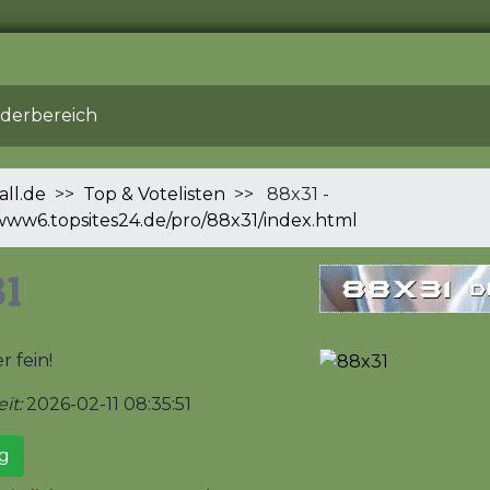
ederbereich
all.de
>>
Top & Votelisten
>> 88x31 -
/www6.topsites24.de/pro/88x31/index.html
1
r fein!
it:
2026-02-11 08:35:51
g