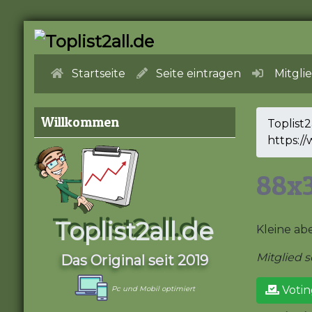
Startseite
Seite eintragen
Mitgli
Willkommen
Toplist2
https:/
88x3
Toplist2all.de
Kleine abe
Mitglied se
Das Original seit 2019
Votin
Pc und Mobil optimiert