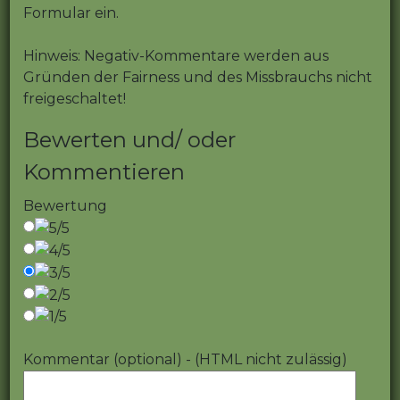
Formular ein.
Hinweis: Negativ-Kommentare werden aus
Gründen der Fairness und des Missbrauchs nicht
freigeschaltet!
Bewerten und/ oder
Kommentieren
Bewertung
Kommentar (optional) - (HTML nicht zulässig)