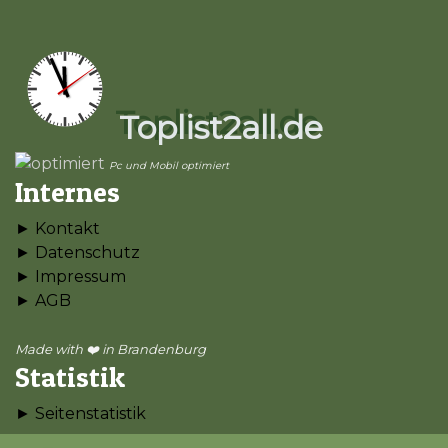
Toplist2all.de
Pc und Mobil optimiert
Internes
► Kontakt
► Datenschutz
► Impressum
► AGB
Made with ❤️ in Brandenburg
Statistik
► Seitenstatistik