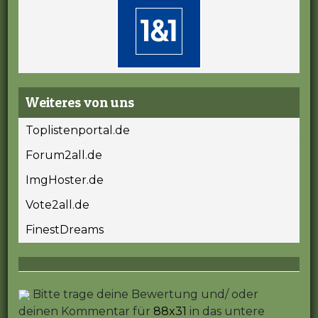
Weiteres von uns
Toplistenportal.de
Forum2all.de
ImgHoster.de
Vote2all.de
FinestDreams
Bitte trage deine Bewertung und/ oder
deinen Kommentar für
88x31
in das untere