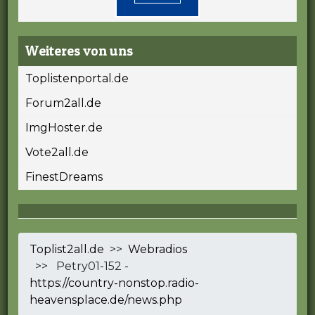
Weiteres von uns
Toplistenportal.de
Forum2all.de
ImgHoster.de
Vote2all.de
FinestDreams
Toplist2all.de
>>
Webradios
>> Petry01-152 -
https://country-nonstop.radio-
heavensplace.de/news.php