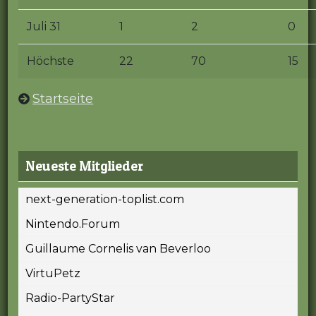
Juli 31
1
2
0
Höchste
22
70
15
Startseite
Neueste Mitglieder
next-generation-toplist.com
Nintendo.Forum
Guillaume Cornelis van Beverloo
VirtuPetz
Radio-PartyStar