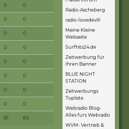
0
0
Radio-Ascheberg
0
0
radio-lovedevill
Meine Kleine
0
0
Webseite
Surfhits24.de
0
0
Zeitwerbung für
0
0
Ihren Banner
BLUE NIGHT
0
0
STATION
0
0
Zeitwerbungs
Topliste
0
0
Webradio Blog-
Alles fürs Webradio
81
83
WVM- Vertrieb &