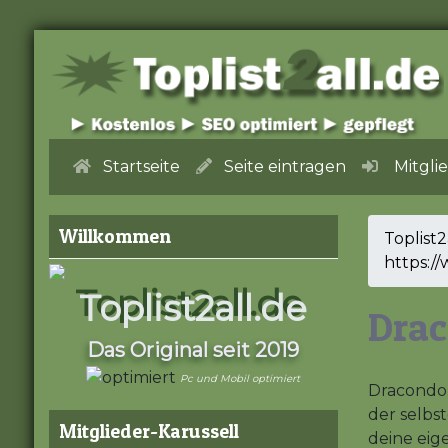
Startseite
Seite eintragen
Mitgli
Willkommen
Toplist2
https:/
Toplist2all.de
Dra
Das Original seit 2019
Pc und Mobil optimiert
Dracondor
der selbs
Mitglieder-Karussell
deine eig