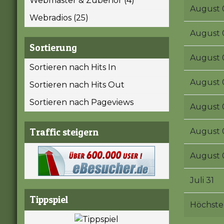
Webmaster & Zubehör (4)
August 
Webradios (25)
August 
Sortierung
August 
Sortieren nach Hits In
August 
Sortieren nach Hits Out
Sortieren nach Pageviews
August 
Traffic steigern
August 
August 
Juli 31
Tippspiel
Höchste