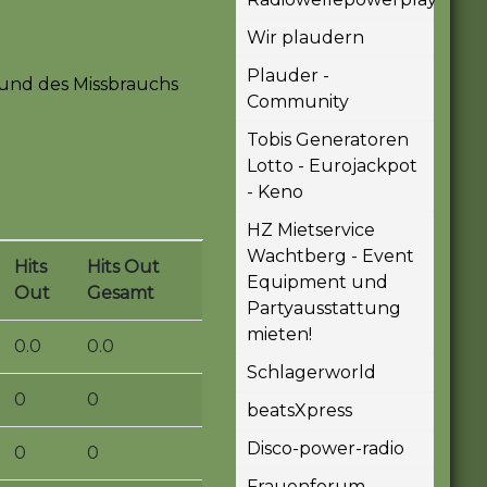
Wir plaudern
Plauder -
und des Missbrauchs
Community
Tobis Generatoren
Lotto - Eurojackpot
- Keno
HZ Mietservice
Wachtberg - Event
Hits
Hits Out
Equipment und
Out
Gesamt
Partyausstattung
mieten!
0.0
0.0
Schlagerworld
0
0
beatsXpress
Disco-power-radio
0
0
Frauenforum