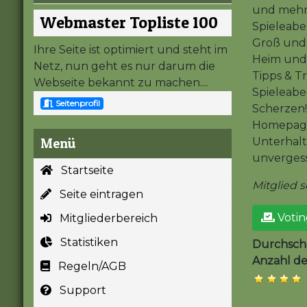
und mehr! 
Webmaster Topliste 100
Spieleabe
Groß und 
Ihre Seite ist optimiert und steht im
Heim und 
Netz, nun geht es nur darum die
Tipps & Tr
Webseite bekannt zu machen....
Spieleab
Seitenprofil
Scherzen!
Homepage
Menü
Unterhaltu
unvergess
Startseite
Mitglied se
Seite eintragen
Votin
Mitgliederbereich
Statistiken
Durchschn
Anzahl d
Regeln/AGB
Support