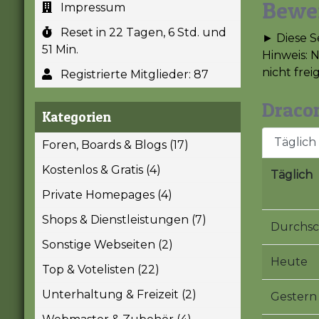
Bewe
Impressum
Reset in 22 Tagen, 6 Std. und
► Diese S
51 Min.
Hinweis: 
nicht frei
Registrierte Mitglieder: 87
Dracon
Kategorien
Täglich
Foren, Boards & Blogs (17)
Kostenlos & Gratis (4)
Täglich
Private Homepages (4)
Shops & Dienstleistungen (7)
Durchsc
Sonstige Webseiten (2)
Heute
Top & Votelisten (22)
Unterhaltung & Freizeit (2)
Gestern