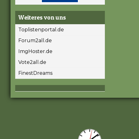
Weiteres von uns
Toplistenportal.de
Forum2all.de
ImgHoster.de
Vote2all.de
FinestDreams