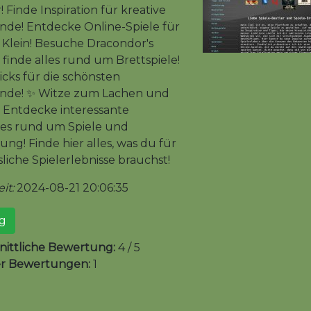
Finde Inspiration für kreative
nde! Entdecke Online-Spiele für
Klein! Besuche Dracondor's
finde alles rund um Brettspiele!
icks für die schönsten
ende! ✨ Witze zum Lachen und
 Entdecke interessante
s rund um Spiele und
ng! Finde hier alles, was du für
liche Spielerlebnisse brauchst!
it:
2024-08-21 20:06:35
g
ittliche Bewertung:
4 / 5
er Bewertungen:
1