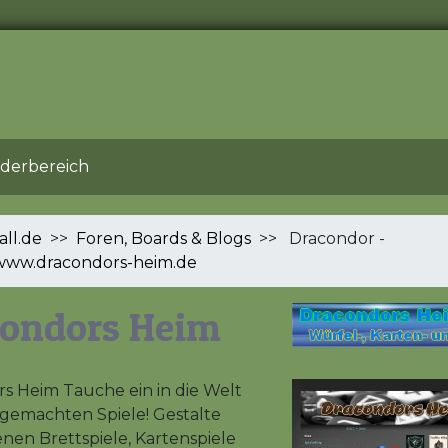
ederbereich
all.de
>>
Foren, Boards & Blogs
>> Dracondor -
/www.dracondors-heim.de
condors Heim
s Heim Tauche ein in die Welt
tgemachten Spiele! Gestalte
enen Brettspiele, Kartenspiele