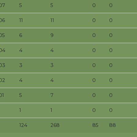
07
5
5
0
0
06
11
11
0
0
05
6
9
0
0
04
4
4
0
0
03
3
3
0
0
02
4
4
0
0
01
5
7
0
0
1
1
0
0
124
268
85
88