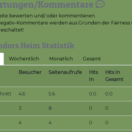
rtungen/Kommentare
eite bewerten und/ oder kommentieren.
Negativ-Kommentare werden aus Gründen der Fairness 
geschaltet!
dors Heim Statistik
Wöchentlich
Monatlich
Gesamt
Besucher
Seitenaufrufe
Hits
Hits In
In
Gesamt
hnitt
4.6
5.6
0.0
0.0
3
8
0
0
4
4
0
0