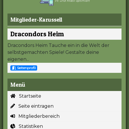
Pc und Mobil optimiert
Mitglieder-Karussell
Dracondors Heim
Dracondors Heim Tauche ein in die Welt der
selbstgemachten Spiele! Gestalte deine
eigenen...
Seitenprofil
Menü
Startseite
Seite eintragen
Mitgliederbereich
Statistiken