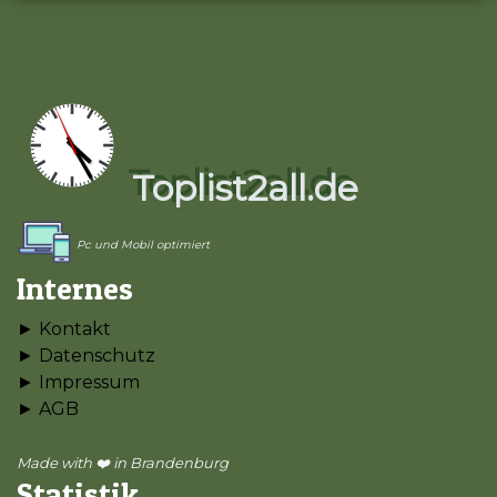
Toplist2all.de
Pc und Mobil optimiert
Internes
► Kontakt
► Datenschutz
► Impressum
► AGB
Made with ❤️ in Brandenburg
Statistik