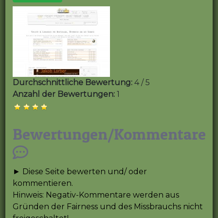
Durchschnittliche Bewertung:
4 / 5
Anzahl der Bewertungen:
1
Bewertungen/Kommentare
► Diese Seite bewerten und/ oder
kommentieren.
Hinweis: Negativ-Kommentare werden aus
Gründen der Fairness und des Missbrauchs nicht