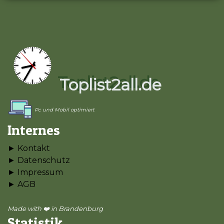
Toplist2all.de
Pc und Mobil optimiert
Internes
► Kontakt
► Datenschutz
► Impressum
► AGB
Made with ❤️ in Brandenburg
Statistik