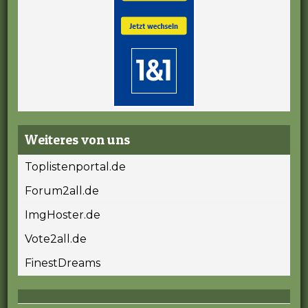
Weiteres von uns
Toplistenportal.de
Forum2all.de
ImgHoster.de
Vote2all.de
FinestDreams