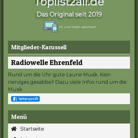
Toplist2all.de
Das Original seit 2019
Pc und Mobil optimiert
Mitglieder-Karussell
Radiowelle Ehrenfeld
Rund um die Uhr gute Laune Musik. Kein
nerviges gesabbel! Dazu viele Infos rund um die
Musik
Seitenprofil
Menü
Startseite