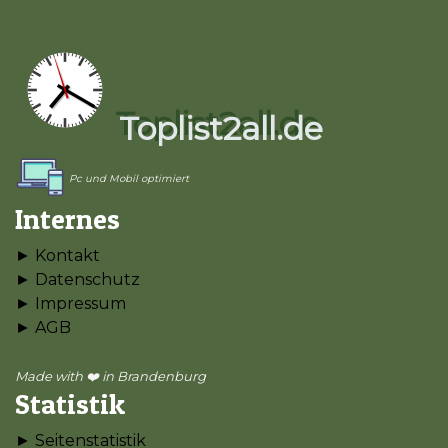
Toplist2all.de
Pc und Mobil optimiert
Internes
► Kontakt
► Datenschutz
► Impressum
► AGB
Made with ❤️ in Brandenburg
Statistik
► Seitenstatistik