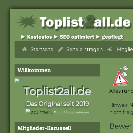
Startseite
Seite eintragen
Mitgli
Willkommen
Toplist2all.de
Alles ru
Das Original seit 2019
Hinweis: 
nicht frei
Pc und Mobil optimiert
Bewer
Mitglieder-Karussell