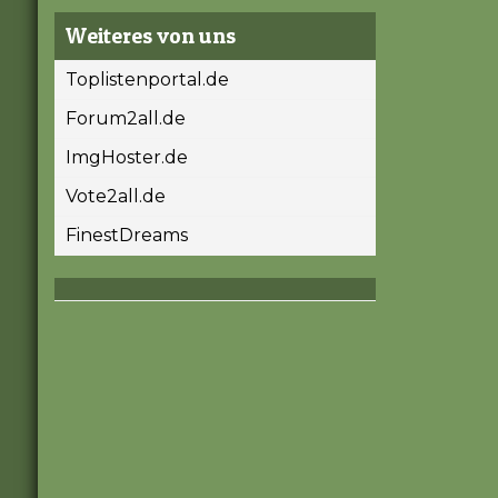
Weiteres von uns
Toplistenportal.de
Forum2all.de
ImgHoster.de
Vote2all.de
FinestDreams