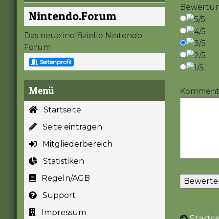
Bewertu
Nintendo.Forum
Das neue inoffizielle Nintendo
Forum
Seitenprofil
Menü
Kommentar
Startseite
Seite eintragen
Mitgliederbereich
Statistiken
Regeln/AGB
Support
Impressum
Startse