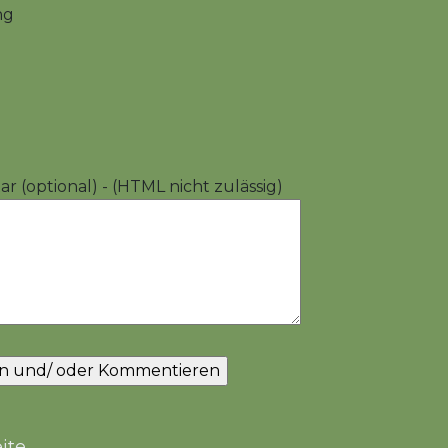
ng
 (optional) - (HTML nicht zulässig)
ite