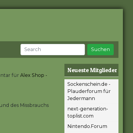
Suchen
Neueste Mitglieder
ntar für
Alex Shop -
Sockenschein.de -
Plauderforum für
Jedermann
und des Missbrauchs
next-generation-
toplist.com
Nintendo.Forum