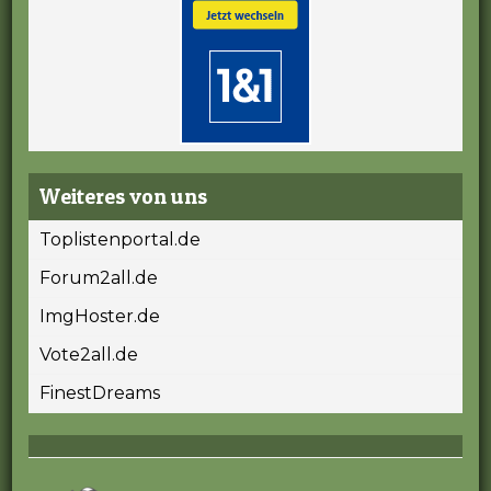
Weiteres von uns
Toplistenportal.de
Forum2all.de
ImgHoster.de
Vote2all.de
FinestDreams