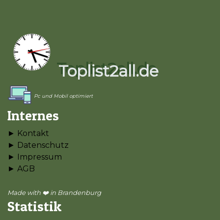
Toplist2all.de
Pc und Mobil optimiert
Internes
► Kontakt
► Datenschutz
► Impressum
► AGB
Made with ❤️ in Brandenburg
Statistik