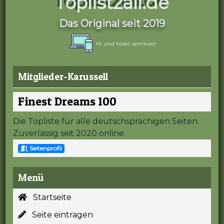
Toplist2all.de
Das Original seit 2019
Pc und Mobil optimiert
Mitglieder-Karussell
Finest Dreams 100
Die Topliste für alle deutschsprachigen Seiten.
Zuverlässig seit 2020 online.
Seitenprofil
Menü
Startseite
Seite eintragen