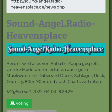
https://sound-angel.radio-
heavensplace.de/news.php
Sound-Angel.Radio-
Heavensplace
Bei uns wird alles von Abba bis Zappa gespielt.
Unsere Moderatoren erfüllen auch gern
Musikwünsche. Dabei sind Oldies, Schlager, Rock,
Country, 80er, 90er und auch Charts vertreten.
Mitglied seit:
2022-04-03 19:29:29
Voting