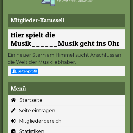
Pc und Mobil optimiert
Mitglieder-Karussell
Hier spielt die
Musik______Musik geht ins Ohr
Ein neuer Stern am Himmel sucht Anschluss an
die Welt der Musikliebhaber.
Seitenprofil
Menü
Startseite
Seite eintragen
Mitgliederbereich
Statistiken