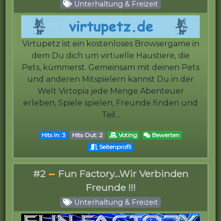
Unterhaltung & Freizeit
Virtupetz ist ein kostenloses Browsergame in
dem Du dich um virtuelle Haustiere, die
Pets, kümmerst. Gemeinsam mit deinen Pets
und anderen Mitspielern kannst Du in der
Welt Virtopia jede Menge Abenteuer
erleben, Spiele spielen, Freunde finden und
Teil...
Hits In: 3
Hits Out: 2
Voting
Bewerten
Seitenprofil
#2
Fun Factory...Wir Verbinden
Freunde !!!
Unterhaltung & Freizeit