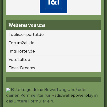
Weiteres von uns
Toplistenportal.de
Forum2all.de
ImgHoster.de
Vote2all.de
FinestDreams
Bitte trage deine Bewertung und/ oder
deinen Kommentar für
Radiowellepowerplay
in
das untere Formular ein.