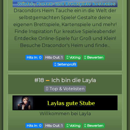
Dracondors Heim Tauche ein in die Welt der
selbstgemachten Spiele! Gestalte deine
eigenen Brettspiele, Kartenspiele und mehr!
Finde Inspiration für kreative Spieleabende!
Entdecke Online-Spiele für Groß und Klein!
Besuche Dracondor's Heim und finde...
Hits In: 0
Hits Out: 1
Voting
Bewerten
Seitenprofil
#18
Ich bin die Layla
Top & Votelisten
Willkommen bei Layla
Hits In: 0
Hits Out: 1
Voting
Bewerten