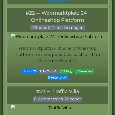
#22
Webmarktplatz 24 -
Onlineshop Plattform
Shops & Dienstleistungen
Webmarktplatz24 ist eine Onlineshop
Plattform mit Coupons, Cashback und für
Verkäufer/Händler
Hits In: 25
Hits Out: 0
Voting
Bewerten
Seitenprofil
#23
Traffic Villa
Webmaster & Zubehör