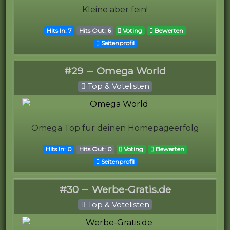
Kleine aber fein!
Hits In: 7
Hits Out: 6
Voting
Bewerten
Seitenprofil
#29
Omega World
Top & Votelisten
Omega Top für deinen Homepageerfolg
Hits In: 0
Hits Out: 0
Voting
Bewerten
Seitenprofil
#30
Werbe-Gratis.de
Top & Votelisten