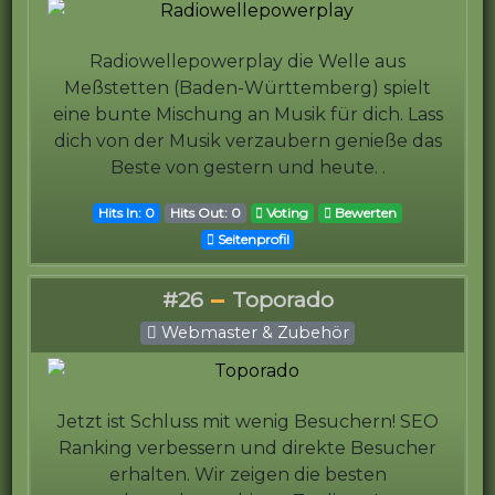
Radiowellepowerplay die Welle aus
Meßstetten (Baden-Württemberg) spielt
eine bunte Mischung an Musik für dich. Lass
dich von der Musik verzaubern genieße das
Beste von gestern und heute. .
Hits In: 0
Hits Out: 0
Voting
Bewerten
Seitenprofil
#26
Toporado
Webmaster & Zubehör
Jetzt ist Schluss mit wenig Besuchern! SEO
Ranking verbessern und direkte Besucher
erhalten. Wir zeigen die besten