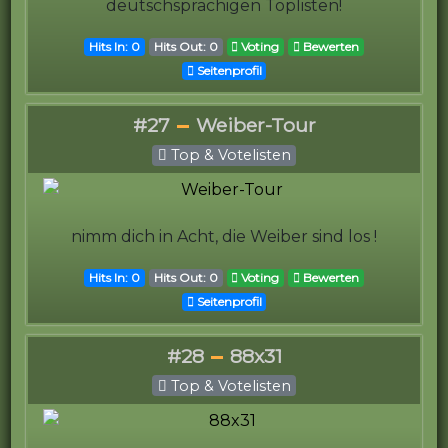
deutschsprachigen Toplisten!
Hits In: 0
Hits Out: 0
Voting
Bewerten
Seitenprofil
#27
Weiber-Tour
Top & Votelisten
nimm dich in Acht, die Weiber sind los !
Hits In: 0
Hits Out: 0
Voting
Bewerten
Seitenprofil
#28
88x31
Top & Votelisten