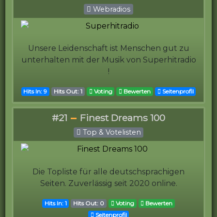
Webradios
Unsere Leidenschaft ist Menschen gut zu
unterhalten mit der Musik von Superhitradio
!
Hits In: 9
Hits Out: 1
Voting
Bewerten
Seitenprofil
#21
Finest Dreams 100
Top & Votelisten
Die Topliste für alle deutschsprachigen
Seiten. Zuverlässig seit 2020 online.
Hits In: 1
Hits Out: 0
Voting
Bewerten
Seitenprofil