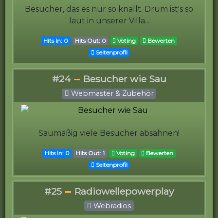
Besucher, das es nur so knallt. Drum ist's so
laut in unserer Villa...
Hits In: 0
Hits Out: 0
Voting
Bewerten
Seitenprofil
#24
Besucher wie Sau
Webmaster & Zubehör
Saumäßig viele Besucher absahnen!
Hits In: 0
Hits Out: 1
Voting
Bewerten
Seitenprofil
#25
Radiowellepowerplay
Webradios