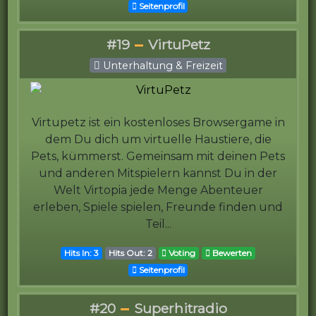
Seitenprofil
#19
VirtuPetz
Unterhaltung & Freizeit
Virtupetz ist ein kostenloses Browsergame in
dem Du dich um virtuelle Haustiere, die
Pets, kümmerst. Gemeinsam mit deinen Pets
und anderen Mitspielern kannst Du in der
Welt Virtopia jede Menge Abenteuer
erleben, Spiele spielen, Freunde finden und
Teil...
Hits In: 3
Hits Out: 2
Voting
Bewerten
Seitenprofil
#20
Superhitradio