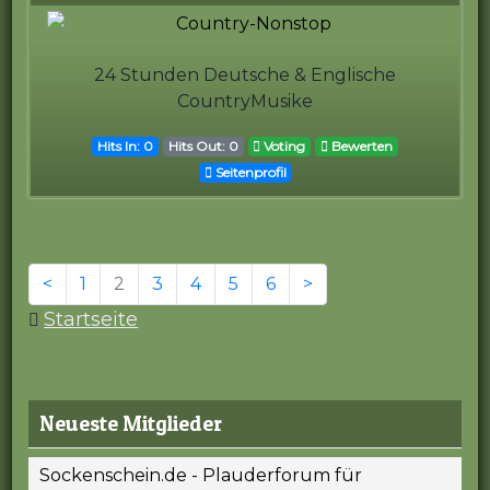
24 Stunden Deutsche & Englische
CountryMusike
Hits In: 0
Hits Out: 0
Voting
Bewerten
Seitenprofil
<
1
2
3
4
5
6
>
Startseite
Neueste Mitglieder
Sockenschein.de - Plauderforum für