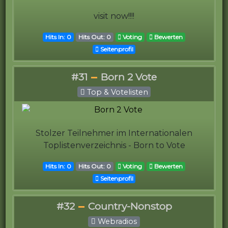
visit now!!!!
Hits In: 0
Hits Out: 0
Voting
Bewerten
Seitenprofil
#31
Born 2 Vote
Top & Votelisten
Stolzer Teilnehmer im Internationalen
Toplistenverzeichnis - Born to Vote
Hits In: 0
Hits Out: 0
Voting
Bewerten
Seitenprofil
#32
Country-Nonstop
Webradios